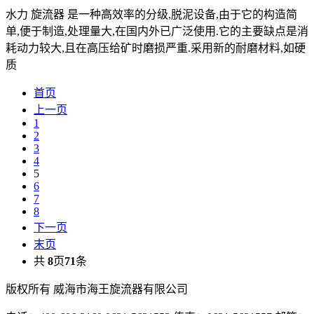
水力 旋流器 是一种高效率的分级,脱泥设备,由于它的构造简
单,便于制造,处理量大,在国内外已广泛使用.它的主要缺点是消
耗动力较大,且在高压给矿时磨损严重.采用新的耐磨材料,如硬
质
首页
上一页
1
2
3
4
5
6
7
8
下一页
末页
共
8
页
71
条
版权所有 威海市海王旋流器有限公司