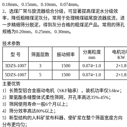
0.18mm、0.15mm、0.10mm、0.074mm。
2、选煤厂常与旋流器组合分级，可显著提高煤泥水分级效
率，降低粗精煤泥灰分。常用于处理精煤磁尾旋流器底流，进
一步精细筛分脱泥，得到灰分合格的粗煤泥产品。常用的筛孔
规格为0.20mm、0.25mm、0.30mm。
技术参数
分离粒度
电机功
型 号
筛面层数
振动频率
mm
KW
3DZS-1007
3
1500
0.074~1.0
2×1.8
5DZS-1007
5
1500
0.074~1.0
2×1.8
主要优势
1）长筒型铝合金振动电机（SKF轴承），装机功率仅3.6kw；
2）聚氨酯条缝整体式柔性筛网，开孔率高达35%-45%；
3）筛网使用寿命一般6个月以上；
4）筛分效率高达80%以上；
5）新型结构的入料矿浆布料器，使矿浆在整个筛面宽度方向
分布更均匀；